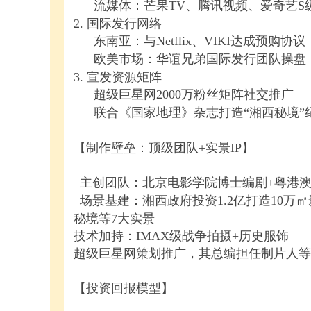
流媒体：芒果TV、腾讯视频、爱奇艺S
2. 国际发行网络
东南亚：与Netflix、VIKI达成预购协
欧美市场：华谊兄弟国际发行团队操盘
3. 宣发资源矩阵
超级巨星网2000万粉丝矩阵社交推广
联合《国家地理》杂志打造“湘西秘境”
【制作壁垒：顶级团队+实景IP】
主创团队：北京电影学院博士编剧+粤港澳
场景基建：湘西政府投资1.2亿打造10
秘境等7大实景
技术加持：IMAX级战争拍摄+历史服饰
超级巨星网策划推广，其总编担任制片人等工
【投资回报模型】