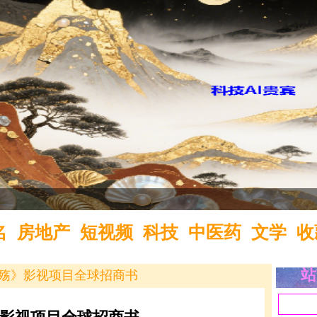
域名
名
房地产
短视频
科技
中医药
文学
收
站
殇》影视项目全球招商书