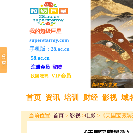
我的超级巨星
superstarmy.com
手机版：
28.ac.cn
58.ac.cn
注册
会员
登陆
VIP会员
找回
密码
亚洲国际信息启用新
首页
资讯
培训
财经
影视
域
当前位置:
首页
>
影视
>
电影
>《天国宝藏翼