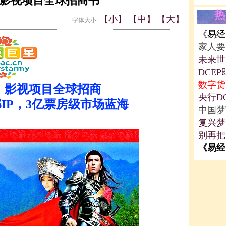
影视项目全球招商书
热
【小】
【中】
【大】
字体大小:
《易经
家人要
未来世
DCE
数字货
》影视项目全球招商
央行D
IP，3亿票房级市场蓝海
中国梦
复兴梦
别再把
《易经