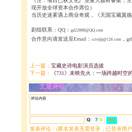
（注：项目已获文化产业重大题材备案，主
现开放全球资本合作席位）
当历史迷雾遇上商业奇观，《天国宝藏翼殇
剧组联系：QQ：
gd22888@QQ.com
合作意向请发送至Email：
，gd
cctvjlp@126.com
上一篇：
宝藏史诗电影演员选拔
下一篇：
《731》未映先火：一场跨越时空
文章评论
发表评论：(匿名发表无需登录，已登录用户