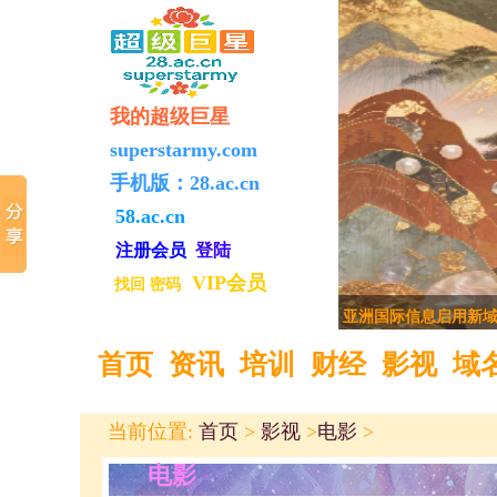
我的超级巨星
superstarmy.com
手机版：
28.ac.cn
58.ac.cn
注册
会员
登陆
VIP会员
找回
密码
亚洲国际信息启用新
首页
资讯
培训
财经
影视
域
当前位置:
首页
>
影视
>
电影
>
电影