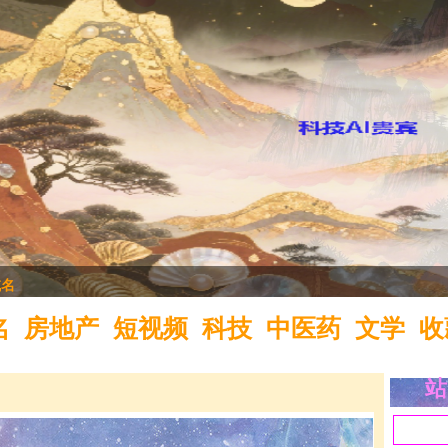
域名
名
房地产
短视频
科技
中医药
文学
收
站