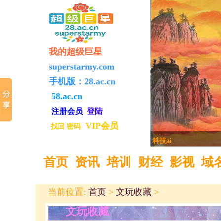
我的超级巨星
superstarmy.com
手机版：
28.ac.cn
58.ac.cn
注册
会员
登陆
VIP会员
找回
密码
科技ai
首页
资讯
培训
财经
影视
域
当前位置:
首页
>
文玩收藏
>
文玩收藏