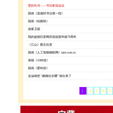
墨韵长河——书法家温远达
国画《道德经书法第一段》
国画《桂殿秋》
保家卫国
我的超级巨星网庆祝祖国华诞76周年
《江山》图文欣赏
国画《人工智能物联网》iaiot.com.cn
海报《AI科技》
国画《爱科技》
这油画把 “嫦娥住在哪” 画出来了
1
2
3
4
5