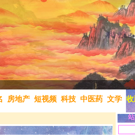
名
房地产
短视频
科技
中医药
文学
收
站