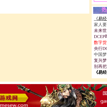
热
《易经
家人要
未来世
DCE
数字货
央行D
中国梦
复兴梦
别再把
《易经