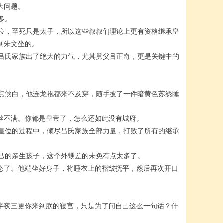
大问题。
多。
位，至死只是太子，所以这些叔叔们理论上更有资格继承皇
到朱文坐的。
吕氏家族出了绝大的力气，尤其舅父吕正奇，更是关键中的
点煞白，他连龙袍都来不及穿，随手披了一件暗黄色苏绣睡
丝不满。你都是皇帝了，怎么还如此没有城府。
皇位的过程中，倾尽吕氏家族全部力量，打败了所有的继承
己的亲生孩子，这个外甥差的未免有点太多了。
态了。他端坐好身子，将睡衣上的褶皱抚平，然后再次开口
半夜三更你来到朕的寝宫，只是为了问自己这么一句话？什