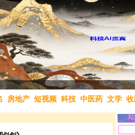
域名
名
房地产
短视频
科技
中医药
文学
收
站