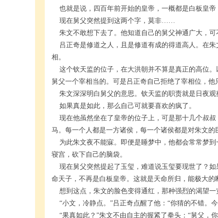
也就是说，四百年前开始的皇帝，一概都是白板皇帝
现在舅父突然提到这两个字，莫非……
朱文不敢想下去了。他知道自己的舅父神通广大，可
吕正奇是修道之人，且是修道有成的得道高人。在朱
相。
这个钦天监的位子，在大洪朝并不算是真正的高位。
舅父一个宰相当的。可是吕正奇自己拒绝了宰相位，他
朱文深深明白舅父的意思。钦天监的职责就是日夜观
如果真是如此，那么自己可就要喜欢的疯了。
现在他虽然坐在了皇帝的位子上，可是那十几个叔叔
马。每一个人都是一方诸侯，每一个诸侯都是对朱文的
为此朱文夜不能寐。即便是睡梦中，他都会常常梦到
寝宫，砍下自己的脑袋。
现在舅父突然提起了玉玺，难道说玉玺要现世了？如
命天子，不再是白板皇帝。这就是天命所归，能极大的
想到这点，朱文的脸色变得通红，那种强烈的渴望一
“小文，冷静点。”吕正奇点醒了他：“你猜的不错。今
“果真如此？”朱文不由自主的握紧了拳头：“舅父，