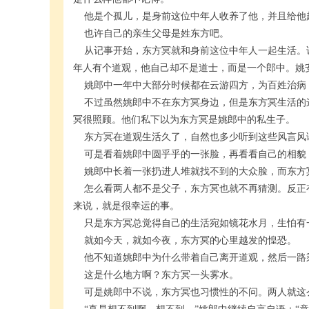
他是个孤儿，是身前这位中年人收养了他，并且给他
也许自己的亲生父母是姓东方吧。
从记事开始，东方冥就和身前这位中年人一起生活。
年人有个道观，他自己却不是道士，而是一个郎中。姚
姚郎中一年中大部分时候都在云游四方，为百姓治病
不过虽然姚郎中不在东方冥身边，但是东方冥生活的
冥很照顾。他们私下以为东方冥是姚郎中的私生子。
东方冥在道观生活久了，自然也多少听到这些风言风
可是看着姚郎中圆乎乎的一张脸，再看看自己的相貌
姚郎中长着一张扔进人堆就找不到的大众脸，而东方
怎么看两人都不是父子，东方冥也就不再猜测。反正
来说，就是很幸运的事。
只是东方冥总觉得自己的生活宛如镜花水月，生怕有
就如今天，就如今夜，东方冥的心里越发的惶恐。
他不知道姚郎中为什么带着自己离开道观，然后一路
这是什么地方啊？东方冥一头雾水。
可是姚郎中不说，东方冥也习惯性的不问。两人就这