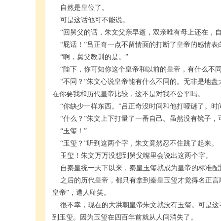
自然是皇位了。
可是这话他可不能说。
“回舅父的话，朱文父亲早逝，双亲唯有母上还在，自
“屁话！”吕正奇一点不留情面的打断了皇帝的感情表白
“啊，舅父教训的是。”
“陛下，你可知你这个皇帝和以前的皇帝，有什么不同
“不同？”朱文心说皇帝能有什么不同的。无非是地盘
在你要我和历代皇帝比较，这不是对我不公平吗。
“你缺少一样东西。”吕正奇没时间和他打哑谜了。时
“什么？”朱文上下打量了一番自己。虽然没有镜子，
“玉玺！”
“玉玺？”听到这两个字，朱文竟然忍不住跳了起来。
玉玺！朱文万万没想到舅父嘴里会说出这两个字。
自秦皇统一天下以来，秦皇玉玺就成为皇帝的标准配
之后的历代皇帝，都只有拿到秦皇玉玺才觉得名正言顺
皇帝”，遭人耻笑。
很不幸，现在的大洪朝皇帝朱文就没有玉玺。可是这
到玉玺。因为玉玺在四百年前就从人间消失了。