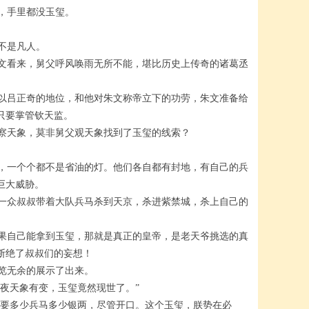
，手里都没玉玺。
不是凡人。
文看来，舅父呼风唤雨无所不能，堪比历史上传奇的诸葛丞
以吕正奇的地位，和他对朱文称帝立下的功劳，朱文准备给
只要掌管钦天监。
察天象，莫非舅父观天象找到了玉玺的线索？
，一个个都不是省油的灯。他们各自都有封地，有自己的兵
巨大威胁。
一众叔叔带着大队兵马杀到天京，杀进紫禁城，杀上自己的
果自己能拿到玉玺，那就是真正的皇帝，是老天爷挑选的真
断绝了叔叔们的妄想！
览无余的展示了出来。
夜天象有变，玉玺竟然现世了。”
你要多少兵马多少银两，尽管开口。这个玉玺，朕势在必