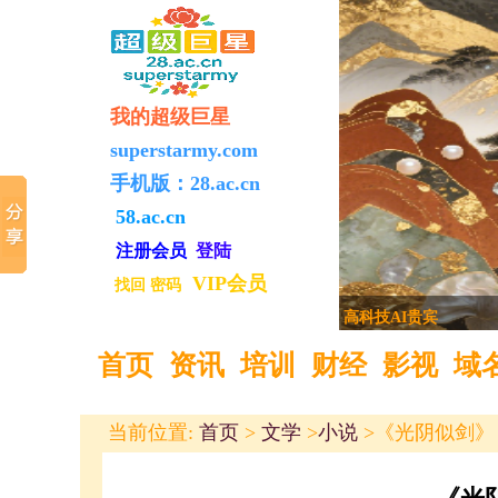
我的超级巨星
superstarmy.com
手机版：
28.ac.cn
58.ac.cn
注册
会员
登陆
VIP会员
找回
密码
亚洲国际信息启用新
首页
资讯
培训
财经
影视
域
当前位置:
首页
>
文学
>
小说
>《光阴似剑》