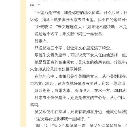
得！”
“玉玺乃是神物，哪是你想的那么简单。什么兵马，什
诉你，我马上就要离开天京去寻玉玺。我不在的这些日
“外甥晓得。”朱文连连点头：“如果还不能决断，不是
说起这个名字，朱文眼中闪过一丝爱慕。
吕素衣。
只说起这三个字，就让朱文心里充满了绮念。
尽管朱文贵为皇帝，可以说天下女人任由他选择，但
她是吕正奇的独生闺女，是朱文的嫡亲表姐。传说中
朱文却从没见过表姐展示神通。
在他的心中，表姐只是个美丽的女人，从小美到现在
自朱文记事起，吕素衣就好像没有笑过，宛如一尊冰山
蒹葭苍苍，白露为霜。所谓伊人，在水一方。溯洄从
吕素衣不仅仅是美，她更是朱文的主心骨。从小到大
骂鸡。
舅父即便不在京城，只要有表姐在身边，他就心里踏
“这次素衣也要和我一起同行。”
“啊，这！”朱文心里咯噔一声。舅父的话虽然简单，