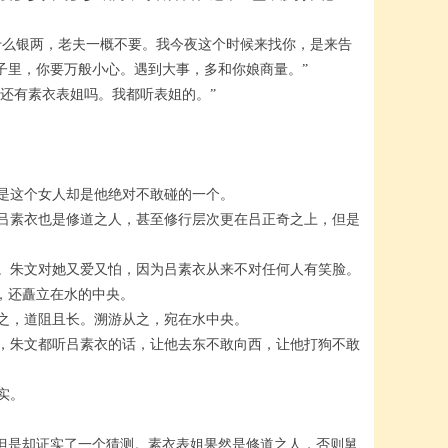
么银两，老夫一概不要。我今夜这个时候来找你，是来告
子里，你要万般小心。遇到大事，多和你娘商量。”
还有素衣表姐吗。我都听表姐的。”
是这个女人却是他绝对不敢碰的一个。
吕素衣也是修道之人，甚至修行层次更在吕正奇之上，但是
。朱文对她又爱又怕，因为吕素衣从来不对任何人有笑脸。
，还矗立在水的中央。
之，道阻且长。溯游从之，宛在水中央。
，朱文都听吕素衣的话，让他去东不敢向西，让他打狗不敢
实。
但是却证实了一个猜测。素衣表姐果然是修道之人，否则舅