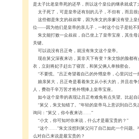
是太子比老皇帝死的还早，所以这个皇位的继承就成了
太子死了，可是皇帝还有别的儿子，不但有，而且很
这些都是朱文的叔叔辈，因为朱文的亲爹没有登上皇
位——因为他们是皇帝的亲儿子，一时这个位子是轮不
朱文能打败一众叔叔，自己坐上了皇帝宝座，其生母
关键。
可以说没有吕正奇，就没有朱文这个皇帝。
现在舅父深夜来访，莫非天下有变？朱文惊的脸都有
衣，立刻将妃子赶出了寝宫，和舅父俩人单独密会。
“不要慌。”吕正奇望着自己的外甥皇帝，心里闪过一
娘亲舅大，吕正奇是看着朱文从小长大的，并且在争
人，费劲千辛万苦才将外甥捧上皇帝宝座。
如今这个皇帝的表现让吕正奇难免有点失望。比起自
“舅父，朱文知错了。”年轻的皇帝马上意识到自己失
询问：“舅父，你今夜来访……”
“小文，你可知对你来说，什么才是最宝贵的？”
“这个……”朱文没想到舅父问了自己如此一个问题。
么对自己来说是最宝贵的？