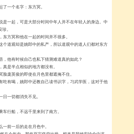
起了一个名字：东方冥。
说是一起，可是大部分时间中年人并不在年轻人的身边。中
安珍。
，东方冥和他在一起的时间并不很多。
这个道观却是姚郎中的私产，所以道观中的道人们都对东方
语，他有时候自己也私下猜测难道真的如此？
，真是半点相似的地方都没有。
冥脸庞英俊的即使在月色里都遮掩不住。
有吃有喝，姚郎中还教自己读书识字，习武学医，这对于他
一日一切都消失不见。
乘车行船，不远千里来到了南方。
么一前一后的走在月色中。