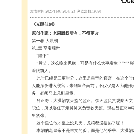
《光
发表时间:2025/11/07 20:47:23 浏览次数:19390
《光阴似剑》
原创作家：老周版权所有，不得更改
第一卷 大洪朝
第1章 至宝现世
“陛下”
“舅父，这么晚来见朕，可是有什么大事发生？”年轻
着眼前人。
此时已经是三更时分，这里是皇帝的寝宫，在这个时
人能深夜进入寝宫，来到皇帝面前，不仅仅是因为他妹
务，必须马上见到皇帝。
吕正奇，大洪朝钦天监的监正。钦天监负责观察天文
职位，所以委任了亲舅舅来负责钦天监。现在吕正奇半
里紧张。
这个皇位他才坐上没几天，龙椅都没捂热乎呢！
本朝的老皇帝不是朱文的爹，而是他的爷爷。大洪朝