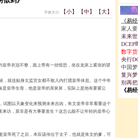
阴似剑》
热
【小】
【中】
【大】
字体大小:
《易经
家人要
未来世
DCE
数字货
央行D
的皇帝衣冠不整，面上带有一丝惶恐，坐在龙床上紧张的望
中国梦
复兴梦
候，就连贴身太监宫女都不敢入内打搅皇帝休息。这个中年
别再把
妹是皇帝生母，他是皇帝的亲舅舅，实际上是他有要紧公
《易经
，试图以天象变化来预测未来吉凶，朱文皇帝非常看重这个
夜来访，莫非是有大事要发生？这怎么能不让年轻的皇帝心
老皇帝死了之后，本应该传位于太子，也就是朱文的爹，可