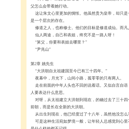
父怎么会带着她行动。
这让朱文心里更加的惆怅。他虽然贵为皇帝，却只是
是一个层次的存在。
修道之人，也称修士。他们的目标是修道成仙。而凡
仙人两途，自己和表姐，终究不是一路人呀！
“舅父，你要和表姐去哪里？”
“尹兆山”
第2章 姚先生
“大洪朝自太祖建国至今已有三十四年。”
夜幕中，月光下，山间小路，孤零零的只有两人。
走在前面的中年人头也不回的说着话。又似自言自语
人要表达什么意思。
对呀，从太祖建立大洪朝到现在，的确过去了三十四
前朝，而是长在全新的大洪朝。
从出生到现在，他已经度过了十八年，虽然他没怎么
可是这种生活宛如梦境一般，让年轻人总感觉到心里
是什么样他都不记得。